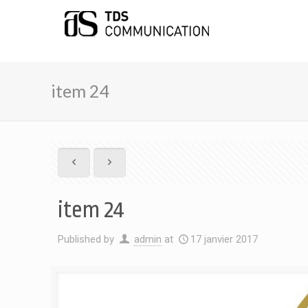
item 24
item 24
Published by
admin
at
17 janvier 2017